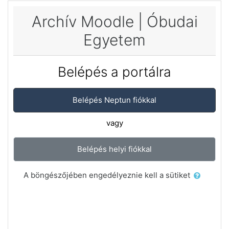
Tovább a fő tartalomhoz
Archív Moodle | Óbudai
Egyetem
Belépés a portálra
Belépés Neptun fiókkal
vagy
Belépés helyi fiókkal
A böngészőjében engedélyeznie kell a sütiket